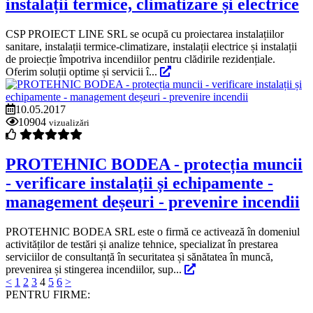
instalații termice, climatizare și electrice
CSP PROIECT LINE SRL se ocupă cu proiectarea instalațiilor
sanitare, instalații termice-climatizare, instalații electrice și instalații
de proiecție împotriva incendiilor pentru clădirile rezidențiale.
Oferim soluții optime și servicii î...
10.05.2017
10904
vizualizări
PROTEHNIC BODEA - protecția muncii
- verificare instalații și echipamente -
management deșeuri - prevenire incendii
PROTEHNIC BODEA SRL este o firmă ce activează în domeniul
activităților de testări și analize tehnice, specializat în prestarea
serviciilor de consultanță în securitatea și sănătatea în muncă,
prevenirea și stingerea incendiilor, sup...
<
1
2
3
4
5
6
>
PENTRU FIRME: