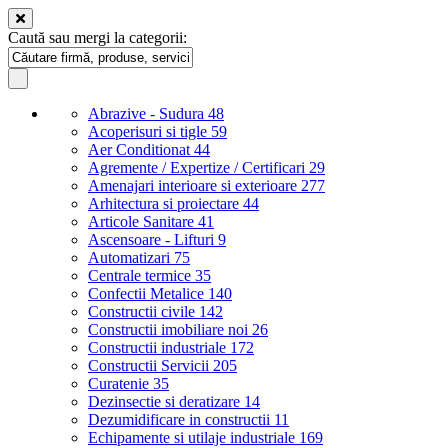
Caută sau mergi la categorii:
Abrazive - Sudura
48
Acoperisuri si tigle
59
Aer Conditionat
44
Agremente / Expertize / Certificari
29
Amenajari interioare si exterioare
277
Arhitectura si proiectare
44
Articole Sanitare
41
Ascensoare - Lifturi
9
Automatizari
75
Centrale termice
35
Confectii Metalice
140
Constructii civile
142
Constructii imobiliare noi
26
Constructii industriale
172
Constructii Servicii
205
Curatenie
35
Dezinsectie si deratizare
14
Dezumidificare in constructii
11
Echipamente si utilaje industriale
169