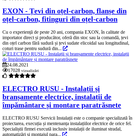
EXON - Țevi din oțel-carbon, flanșe din
oțel-carbon, fitinguri din oțel-carbon
Cu o experiență de peste 20 ani, compania EXON, în calitate de
importator direct și producător, oferă din stoc sau la comandă, țevi
din oțel carbon fără sudură și țevi sudate elicoidal sau longitudinal,
coturi trase pentru sudură din...
24.08.2021
17028
vizualizări
ELECTRO RUSU - Instalații și
branșamente electrice, instalații de
împământare și montare paratrăsnete
ELECTRO RUSU Servicii Instalații este o companie specializată în
proiectarea, execuția și mentenanța instalațiilor electrice de orice fel.
Specialiștii firmei execută inclusiv instalații de iluminat stradal,
automatizări și montajul para...