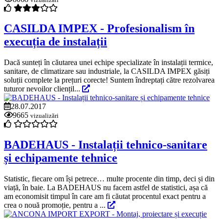
CASILDA IMPEX - Profesionalism în
execuția de instalații
Dacă sunteți în căutarea unei echipe specializate în instalații termice,
sanitare, de climatizare sau industriale, la CASILDA IMPEX găsiți
soluții complete la prețuri corecte! Suntem îndreptați către rezolvarea
tuturor nevoilor cliențil...
28.07.2017
9665
vizualizări
BADEHAUS - Instalații tehnico-sanitare
și echipamente tehnice
Statistic, fiecare om își petrece… multe procente din timp, deci și din
viață, în baie. La BADEHAUS nu facem astfel de statistici, așa că
am economisit timpul în care am fi căutat procentul exact pentru a
crea o nouă promoție, pentru a ...