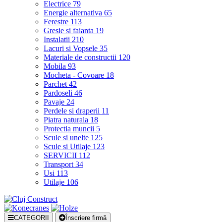
Electrice
79
Energie alternativa
65
Ferestre
113
Gresie si faianta
19
Instalatii
210
Lacuri si Vopsele
35
Materiale de constructii
120
Mobila
93
Mocheta - Covoare
18
Parchet
42
Pardoseli
46
Pavaje
24
Perdele si draperii
11
Piatra naturala
18
Protectia muncii
5
Scule si unelte
125
Scule si Utilaje
123
SERVICII
112
Transport
34
Usi
113
Utilaje
106
CATEGORII
Înscriere firmă