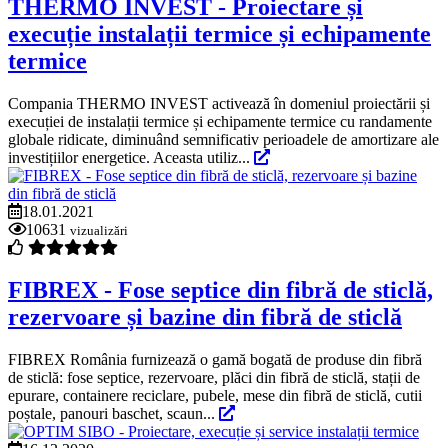
THERMO INVEST - Proiectare și
execuție instalații termice și echipamente
termice
Compania THERMO INVEST activează în domeniul proiectării și
execuției de instalații termice și echipamente termice cu randamente
globale ridicate, diminuând semnificativ perioadele de amortizare ale
investițiilor energetice. Aceasta utiliz...
18.01.2021
10631
vizualizări
FIBREX - Fose septice din fibră de sticlă,
rezervoare și bazine din fibră de sticlă
FIBREX România furnizează o gamă bogată de produse din fibră
de sticlă: fose septice, rezervoare, plăci din fibră de sticlă, stații de
epurare, containere reciclare, pubele, mese din fibră de sticlă, cutii
poștale, panouri baschet, scaun...