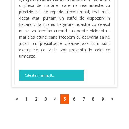
o piesa de mobilier care ne reaminteste cu
precizie cat de repede trece timpul, mai mult
decat atat, purtam un astfel de dispozitiv in
fiecare zi la mana. Legatura noastra cu ceasul
nu se va termina curand sau poate niciodata -
mai ales atunci cand incepem cu adevarat sa ne
jucam cu posibilitatile creative asa cum sunt
exemplele ce vi le voi prezenta in cele ce
urmeaza.
Citeşte mai mult...
<
1
2
3
4
5
6
7
8
9
>